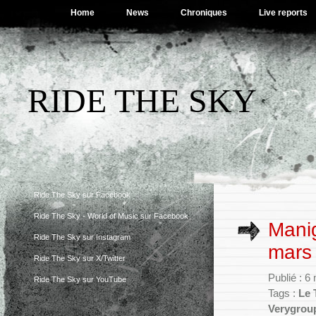
Home
News
Chroniques
Live reports
RIDE THE SKY
Ride The Sky sur Facebook
Ride The Sky - World of Music sur Facebook
Manig
Ride The Sky sur Instagram
mars
Ride The Sky sur X/Twitter
Publié : 6
Ride The Sky sur YouTube
Tags :
Le 
Verygrou