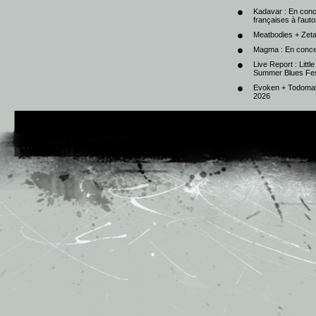
Kadavar : En con
françaises à l’au
Meatbodies + Zeta
Magma : En conce
Live Report : Litt
Summer Blues Fest
Evoken + Todomal 
2026