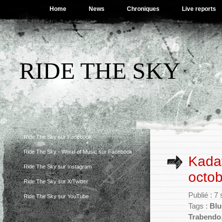
Home
News
Chroniques
Live reports
RIDE THE SKY
Ride The Sky sur Facebook
Ride The Sky - World of Music sur Facebook
Kadav
Ride The Sky sur Instagram
octo
Ride The Sky sur X/Twitter
Publié : 
Ride The Sky sur YouTube
Tags :
Blu
Trabendo