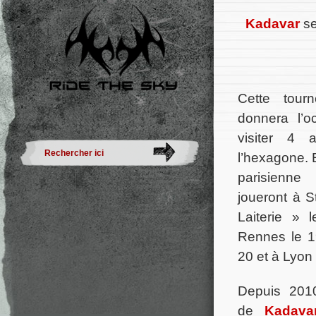
Kadavar
se
Cette tour
donnera l’o
visiter 4 a
l’hexagone. 
parisienne
joueront à 
Laiterie » 
Rennes le 1
20 et à Lyon 
Depuis 2010
de
Kadava