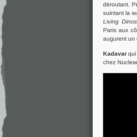
déroutant. P
suintant la 
Living Dino
Paris aux c
augurent un 
Kadavar
qui
chez Nuclear 