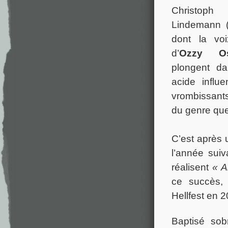
Christop
Lindemann (
dont la voi
d’
Ozzy O
plongent da
acide influe
vrombissant
du genre qu
C’est après 
l’année sui
réalisent
« A
ce succès, 
Hellfest en 
Baptisé so