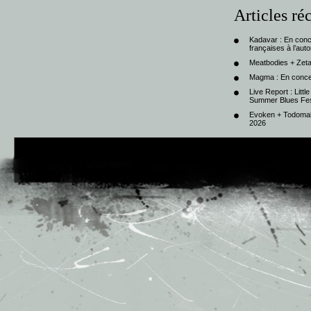
Articles ré
Kadavar : En con
françaises à l’au
Meatbodies + Zeta
Magma : En conce
Live Report : Litt
Summer Blues Fest
Evoken + Todomal 
2026