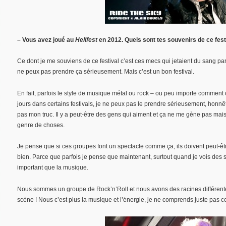
– Vous avez joué au
Hellfest
en 2012. Quels sont tes souvenirs de ce fest
Ce dont je me souviens de ce festival c’est ces mecs qui jetaient du sang par
ne peux pas prendre ça sérieusement. Mais c’est un bon festival.
En fait, parfois le style de musique métal ou rock – ou peu importe comment 
jours dans certains festivals, je ne peux pas le prendre sérieusement, honnêt
pas mon truc. Il y a peut-être des gens qui aiment et ça ne me gène pas mais
genre de choses.
Je pense que si ces groupes font un spectacle comme ça, ils doivent peut-ê
bien. Parce que parfois je pense que maintenant, surtout quand je vois des s
important que la musique.
Nous sommes un groupe de Rock’n’Roll et nous avons des racines différente
scène ! Nous c’est plus la musique et l’énergie, je ne comprends juste pas ce