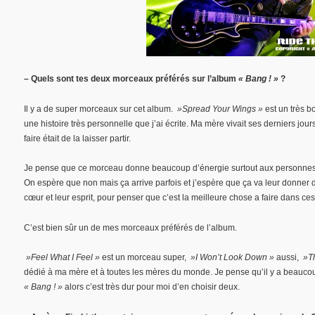
– Quels sont tes deux morceaux préférés sur l’album
« Bang ! »
?
Il y a de super morceaux sur cet album.
»Spread Your Wings »
est un très b
une histoire très personnelle que j’ai écrite. Ma mère vivait ses derniers jo
faire était de la laisser partir.
Je pense que ce morceau donne beaucoup d’énergie surtout aux personnes q
On espère que non mais ça arrive parfois et j’espère que ça va leur donner de
cœur et leur esprit, pour penser que c’est la meilleure chose a faire dans ce
C’est bien sûr un de mes morceaux préférés de l’album.
»Feel What I Feel »
est un morceau super,
»I Won’t Look Down »
aussi,
»Th
dédié à ma mère et à toutes les mères du monde. Je pense qu’il y a beauco
« Bang ! »
alors c’est très dur pour moi d’en choisir deux.