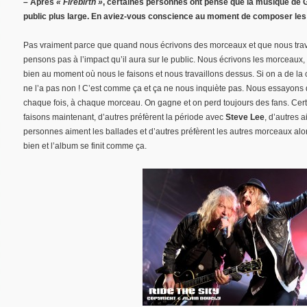
– Après
« Firebirth »
, certaines personnes ont pensé que la musique de G
public plus large. En aviez-vous conscience au moment de composer l
Pas vraiment parce que quand nous écrivons des morceaux et que nous trav
pensons pas à l’impact qu’il aura sur le public. Nous écrivons les morceaux
bien au moment où nous le faisons et nous travaillons dessus. Si on a de la
ne l’a pas non ! C’est comme ça et ça ne nous inquiète pas. Nous essayons d’
chaque fois, à chaque morceau. On gagne et on perd toujours des fans. Ce
faisons maintenant, d’autres préfèrent la période avec
Steve Lee
, d’autres 
personnes aiment les ballades et d’autres préfèrent les autres morceaux al
bien et l’album se finit comme ça.