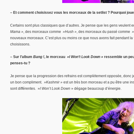
– Et comment choisissez vous les morceaux de la setlist ? Pourquoi joue
Certains sont plus classiques que d’autres. Je pense que les gens veulen
Mama »
, des morceaux comme
»Hush »
, des morceaux du passé comme
»
nouveaux morceaux. C’est plus ou moins ce que nous avons fait pendant la
choisissons.
– Sur l’album
Bang !
, le morceau
»I Won’t Look Down »
ressemble un pe
penses-tu ?
Je pense que la progression des refrains est complètement opposée, donc je
un bon compliment.
»Kashmir »
est un très bon morceau et a pu être une ins
sont différentes. »
I Won’t Look Down
» dégage beaucoup d’énergie.