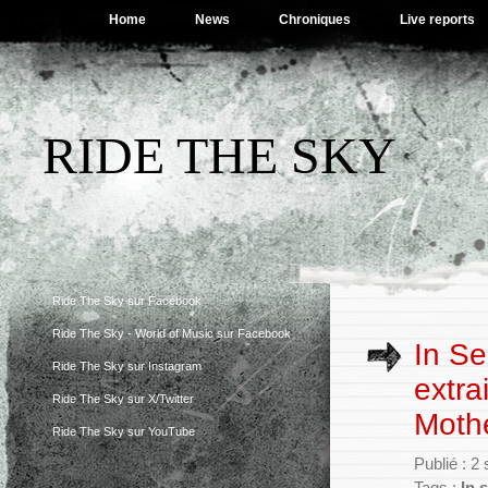
Home
News
Chroniques
Live reports
RIDE THE SKY
Ride The Sky sur Facebook
Ride The Sky - World of Music sur Facebook
In Se
Ride The Sky sur Instagram
extra
Ride The Sky sur X/Twitter
Mothe
Ride The Sky sur YouTube
Publié : 