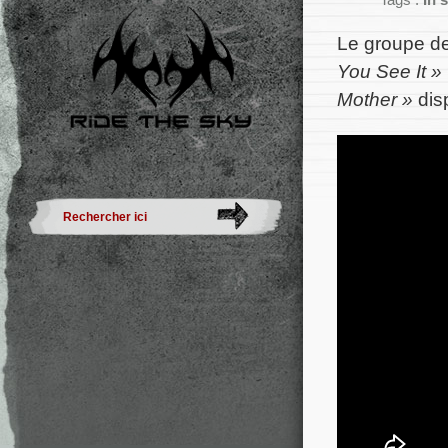
Tags :
In 
Le groupe d
You See It »
Mother »
dis