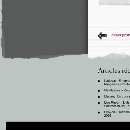
newer post
Articles ré
Kadavar : En con
françaises à l’au
Meatbodies + Zeta
Magma : En conce
Live Report : Litt
Summer Blues Fest
Evoken + Todomal 
2026