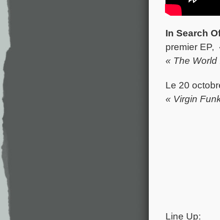
In Search O
premier EP,
« The World 
Le 20 octobre
« Virgin Fun
Line Up: