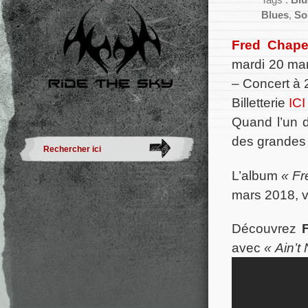
Tags :
Blu
Blues
,
So
Fred Chapel
mardi 20 ma
– Concert à 
Billetterie
ICI
Quand l’un d
des grandes 
L’album
« Fr
mars 2018, v
Découvrez
avec
« Ain’t