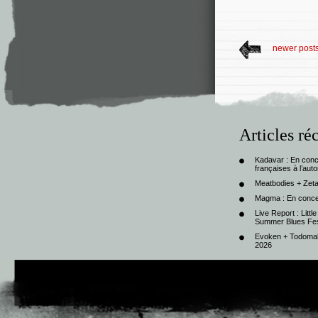
newer post
Articles ré
Kadavar : En con
françaises à l’au
Meatbodies + Zeta
Magma : En conce
Live Report : Litt
Summer Blues Fest
Evoken + Todomal 
2026