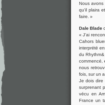
Nous avons t
qu’il plaira
faire. »
Dale Blade
c
« J’ai renco
Cahors blue
interprété e
du Rhythm& B
commencé, et
nous retrouv
fois, sur un 
Je dois dire
surprenant p
vécu en Amé
France un t