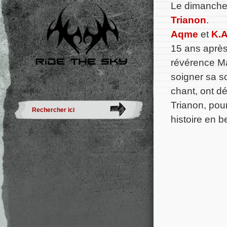
Le dimanche
Trianon
.
Aqme
et
K.
15 ans après
révérence Mai
soigner sa s
chant, ont d
Trianon, pour
histoire en b