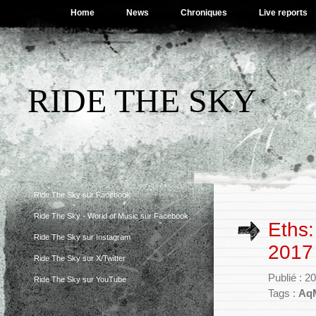
Home
News
Chroniques
Live reports
RIDE THE SKY
Ride The Sky sur Facebook
Ride The Sky - World of Music sur Facebook
Eths:
Ride The Sky sur Instagram
2017 
Ride The Sky sur X/Twitter
Publié : 
Ride The Sky sur YouTube
Tags :
Aq