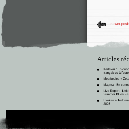
newer post
Articles ré
Kadavar : En con
françaises à l’au
Meatbodies + Zeta
Magma : En conce
Live Report : Litt
Summer Blues Fest
Evoken + Todomal 
2026