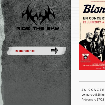
E N C O N C E R
Le mercredi 28 jui
Prévente le 17/02