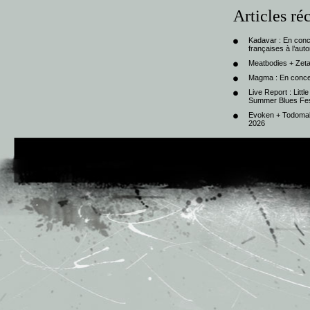
Articles ré
Kadavar : En con
françaises à l’au
Meatbodies + Zeta
Magma : En conce
Live Report : Litt
Summer Blues Fest
Evoken + Todomal 
2026