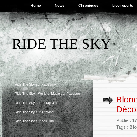
Home
News
Chroniques
Live reports
RIDE THE SKY
Ride The Sky sur Facebook
Ride The Sky - World of Music sur Facebook
Blond
Ride The Sky sur Instagram
Décou
Ride The Sky sur X/Twitter
Publié : 1
Ride The Sky sur YouTube
Tags :
Blo