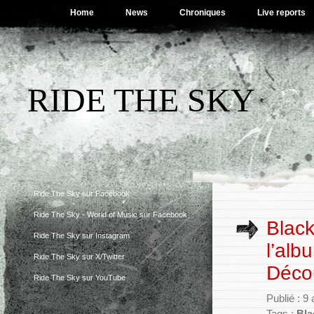
Home
News
Chroniques
Live reports
RIDE THE SKY
Ride The Sky sur Facebook
Ride The Sky - World of Music sur Facebook
Black
Ride The Sky sur Instagram
l’alb
Ride The Sky sur X/Twitter
Décou
Ride The Sky sur YouTube
Publié : 9