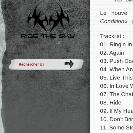
Tags :
Bla
Le nouvel
Condition
« ,
Tracklist :
01. Ringin I
02. Again
03. Push Do
04. When Ang
05. Live Thi
06. In Love 
07. The Cha
08. Ride
09. If My He
10. Don’t B
11. Some Sto