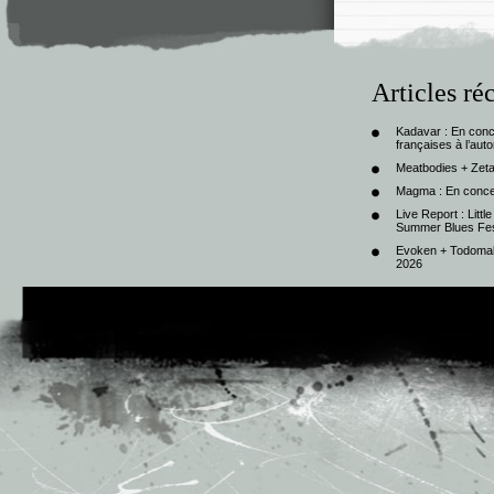
Articles ré
Kadavar : En con
françaises à l’au
Meatbodies + Zeta
Magma : En conce
Live Report : Litt
Summer Blues Fest
Evoken + Todomal 
2026