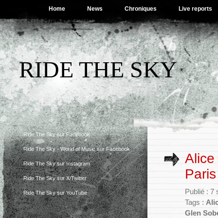
Home
News
Chroniques
Live reports
RIDE THE SKY
Ride The Sky sur Facebook
Ride The Sky - World of Music sur Facebook
Alice
Ride The Sky sur Instagram
Paris
Ride The Sky sur X/Twitter
Publié : 
Ride The Sky sur YouTube
Tags :
Ali
Glen Sob