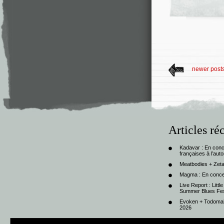
newer post
Articles ré
Kadavar : En con
françaises à l’au
Meatbodies + Zeta
Magma : En conce
Live Report : Litt
Summer Blues Fest
Evoken + Todomal 
2026