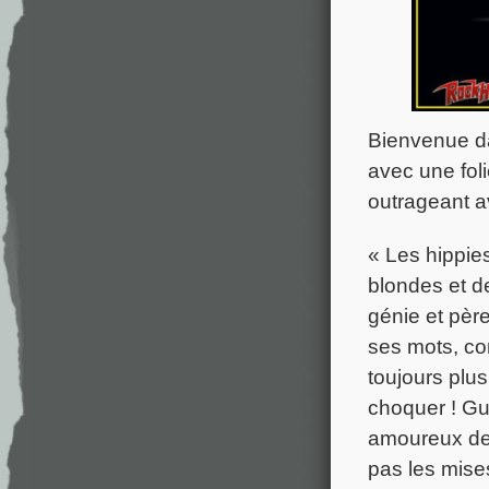
Bienvenue da
avec une fol
outrageant a
« Les hippies
blondes et d
génie et pèr
ses mots, co
toujours plus
choquer ! Gui
amoureux des 
pas les mise