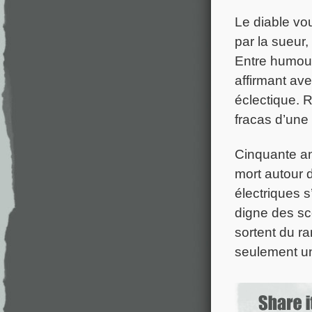
Le diable vou
par la sueur
Entre humour
affirmant av
éclectique. Ri
fracas d’une
Cinquante an
mort autour d
électriques s
digne des sc
sortent du r
seulement un