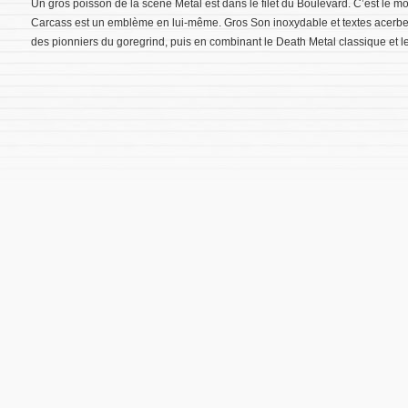
Un gros poisson de la scène Metal est dans le filet du Boulevard. C’est le m
Carcass est un emblème en lui-même. Gros Son inoxydable et textes acerbes
des pionniers du goregrind, puis en combinant le Death Metal classique et l