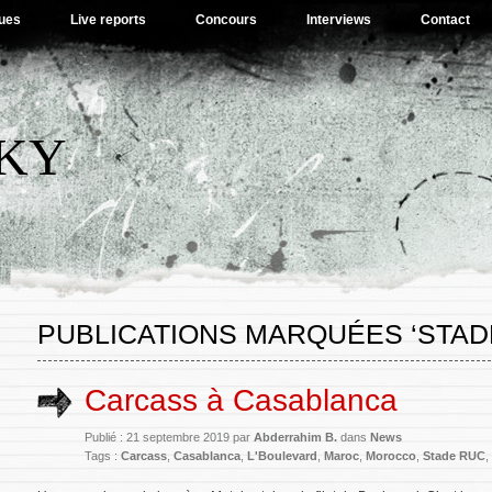
ues
Live reports
Concours
Interviews
Contact
SKY
PUBLICATIONS MARQUÉES ‘STAD
Carcass à Casablanca
Publié : 21 septembre 2019 par
Abderrahim B.
dans
News
Tags :
Carcass
,
Casablanca
,
L'Boulevard
,
Maroc
,
Morocco
,
Stade RUC
,