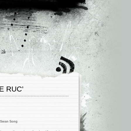
E RUC’
Swan Song