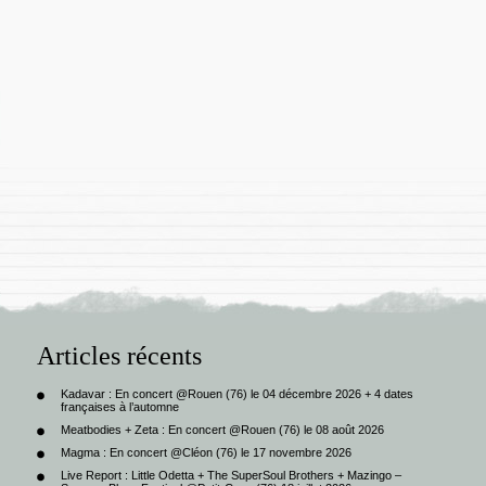
Articles récents
Kadavar : En concert @Rouen (76) le 04 décembre 2026 + 4 dates
françaises à l’automne
Meatbodies + Zeta : En concert @Rouen (76) le 08 août 2026
Magma : En concert @Cléon (76) le 17 novembre 2026
Live Report : Little Odetta + The SuperSoul Brothers + Mazingo –