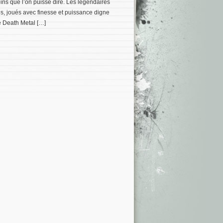
oins que l’on puisse dire. Les légendaires
, joués avec finesse et puissance digne
e Death Metal […]