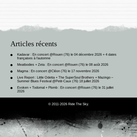
Articles récents
Kadavar : En concert @Rouen (76) le 04 décembre 2026 + 4 dates
françaises à l’automne
Meatbodies + Zeta : En concert @Rouen (76) le 08 août 2026
Magma : En concert @Cléon (76) le 17 novembre 2026
Live Report : Little Odetta + The SuperSoul Brothers + Mazingo –
Summer Blues Festival @Petit-Caux (76) 18 juillet 2026
Evoken + Todomal + Plomb : En concert @Rouen (76) le 31 juillet
2026
© 2011-2026 Ride The Sky.