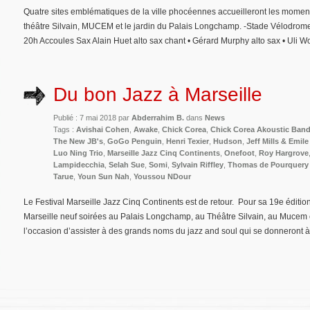
Quatre sites emblématiques de la ville phocéennes accueilleront les moments
théâtre Silvain, MUCEM et le jardin du Palais Longchamp. -Stade Vélodrome 
20h Accoules Sax Alain Huet alto sax chant • Gérard Murphy alto sax • Uli Wo
Du bon Jazz à Marseille
Publié : 7 mai 2018 par
Abderrahim B.
dans
News
Tags :
Avishai Cohen
,
Awake
,
Chick Corea
,
Chick Corea Akoustic Ban
The New JB's
,
GoGo Penguin
,
Henri Texier
,
Hudson
,
Jeff Mills & Emile
Luo Ning Trio
,
Marseille Jazz Cinq Continents
,
Onefoot
,
Roy Hargrove
Lampidecchia
,
Selah Sue
,
Somi
,
Sylvain Riffley
,
Thomas de Pourquery
Tarue
,
Youn Sun Nah
,
Youssou NDour
Le Festival Marseille Jazz Cinq Continents est de retour. Pour sa 19e édition,
Marseille neuf soirées au Palais Longchamp, au Théâtre Silvain, au Mucem
l’occasion d’assister à des grands noms du jazz and soul qui se donneront 