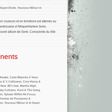
Super Etoile
,
Youssou NDour et
en couleurs et en émotions est attendu au
 américaine d’Afrique/Harlem Somi.
nouvel album de Somi. Consciente du rôle
inents
Awake
,
Carte Blanche à Youn
z & Y. Cañizares
,
Cory Henry &
 New JB’s feat. Martha High
,
play Coltrane
,
Kool & The Gang
,
mi
,
Sylvain Rifflet Re Focus
,
Thomas de Pourquery &
ita
,
Youssou NDour et le Super