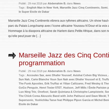
Publié : 29 mai 2018 par
Abderrahim B.
dans
News
Tags :
English Man in New York
,
Marseille Jazz Cinq Continents
,
Somi
,
le Super Etoile de Dakar
Marseille Jazz Cinq Continents vibrera aux rythmes africains. Un show haut 
parc du Palais Longchamp avec l’icone africaine Youssou N’Dour et la voix
Hommage à la diaspora africaine de Harlem dans Petite Afrique, dans son 
qu’elle peut jouer de […]
Marseille Jazz des Cinq Cont
programmation
Publié : 29 mai 2018 par
Abderrahim B.
dans
News
Tags :
Accoules Sax
,
avec Dhafer Youssef
,
Avishai Cohen Big Vicious
,
Sun Nah
,
Carte Blanche Youn Sun Nah avec Dhafer Youssef et E. Truffa
The Funk Apostles
,
Erik Truffaz et Yilian Cañizares
,
Fred Wesley & The
GoGo Penguin
,
Henri Texier 5TET
,
Hudson
,
Jeff Mills / Émile Parisien 
Luo Ning Trio
,
Onefoot
,
Sarah Quintana & Christophe Lampisterie
,
So
The Chick Corea Akoustic Band with John Patitucci and Dave Weckl
,
Supersonic
,
Yoshichika Tarue feat Philippe Pipon Garcia et Michel Ben
Etoile de Dakar