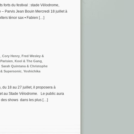
 forts du festival : stade Vélodrome,
– Parvis Jean Bouin Mercredi 18 juillet à
lters ténor sax • Fabien […]
d
,
Cory Henry
,
Fred Wesley &
 Parisien
,
Kool & The Gang
,
,
Sarah Quintana & Christophe
 & Supersonic
,
Yoshichika
 du 18 au 27 juillet, il proposera à
 et au Stade Vélodrome. Le public aura
à des shows dans les plus […]