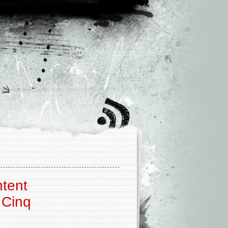
’
tent
 Cinq