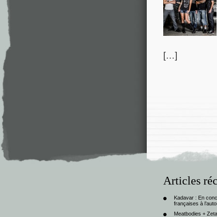
[…]
Articles ré
Kadavar : En con
françaises à l’au
Meatbodies + Zeta