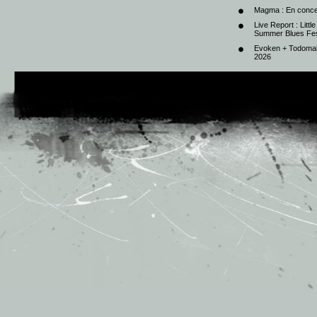
Magma : En conce
Live Report : Litt
Summer Blues Fest
Evoken + Todomal 
2026