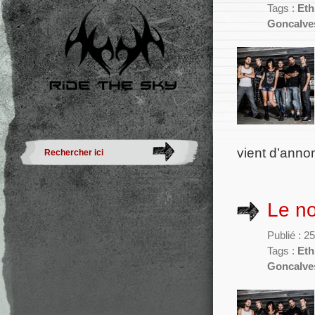
Tags :
Eth
Goncalve
vient d’annon
Le no
Publié : 2
Tags :
Eth
Goncalve