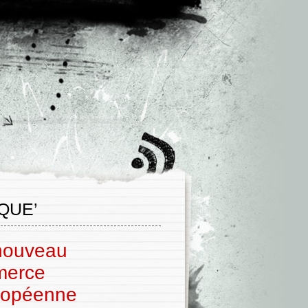
QUE’
 nouveau
merce
uropéenne