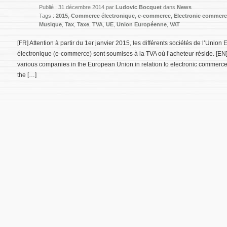
Publié : 31 décembre 2014 par
Ludovic Bocquet
dans
News
Tags :
2015
,
Commerce électronique
,
e-commerce
,
Electronic commer
Musique
,
Tax
,
Taxe
,
TVA
,
UE
,
Union Européenne
,
VAT
[FR] Attention à partir du 1er janvier 2015, les différents sociétés de l’Un
électronique (e-commerce) sont soumises à la TVA où l’acheteur réside. [EN]
various companies in the European Union in relation to electronic commerc
the […]