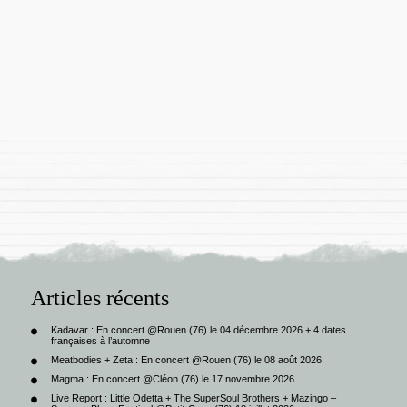
Articles récents
Kadavar : En concert @Rouen (76) le 04 décembre 2026 + 4 dates
françaises à l’automne
Meatbodies + Zeta : En concert @Rouen (76) le 08 août 2026
Magma : En concert @Cléon (76) le 17 novembre 2026
Live Report : Little Odetta + The SuperSoul Brothers + Mazingo –