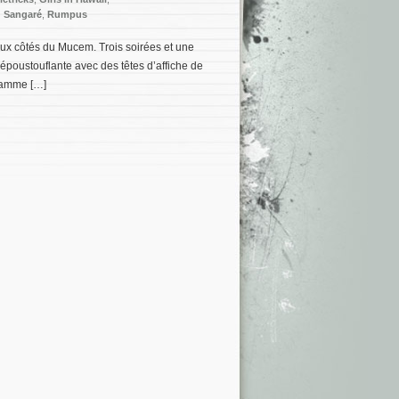
 Sangaré
,
Rumpus
t aux côtés du Mucem. Trois soirées et une
époustouflante avec des têtes d’affiche de
ramme […]