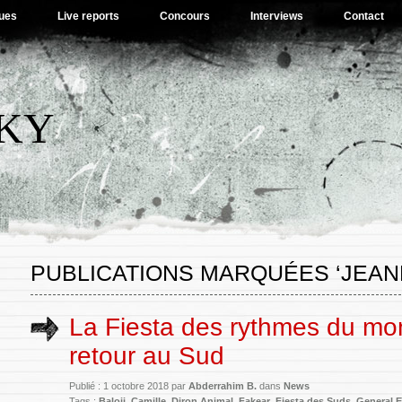
ues
Live reports
Concours
Interviews
Contact
SKY
PUBLICATIONS MARQUÉES ‘JEAN
La Fiesta des rythmes du mo
retour au Sud
Publié : 1 octobre 2018 par
Abderrahim B.
dans
News
Tags :
Baloji
,
Camille
,
Diron Animal
,
Fakear
,
Fiesta des Suds
,
General E