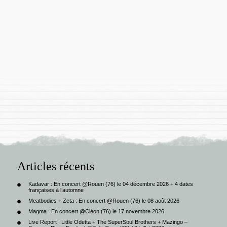
Articles récents
Kadavar : En concert @Rouen (76) le 04 décembre 2026 + 4 dates
françaises à l’automne
Meatbodies + Zeta : En concert @Rouen (76) le 08 août 2026
Magma : En concert @Cléon (76) le 17 novembre 2026
Live Report : Little Odetta + The SuperSoul Brothers + Mazingo –