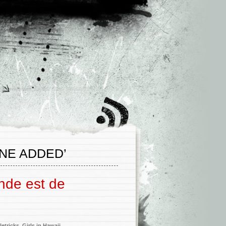
NE ADDED’
nde est de
letricks
,
Girls in Hawaii
,