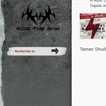
In Myst
,
L
Tagada J
Taman Shud 