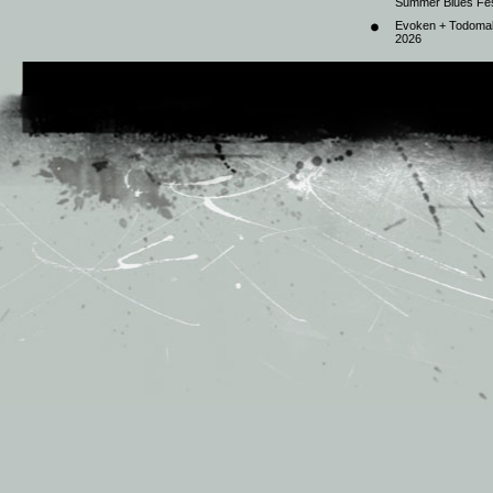
Summer Blues Fest
Evoken + Todomal 
2026