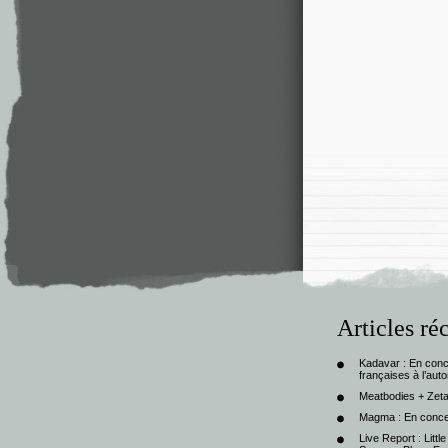
Articles ré
Kadavar : En con
françaises à l’au
Meatbodies + Zeta
Magma : En conce
Live Report : Litt