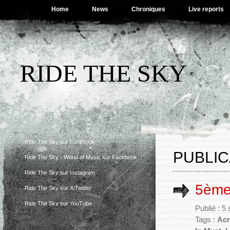
Home
News
Chroniques
Live reports
RIDE THE SKY
Ride The Sky sur Facebook
PUBLIC
Ride The Sky - World of Music sur Facebook
Ride The Sky sur Instagram
5ème 
Ride The Sky sur X/Twitter
Ride The Sky sur YouTube
Publié : 
Tags :
Ac