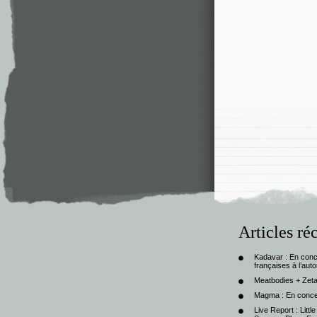
Articles ré
Kadavar : En con
françaises à l’au
Meatbodies + Zeta
Magma : En conce
Live Report : Litt