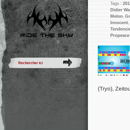
Tags :
201
Didier W
Melon
,
Gr
Innocent
Tendenci
Propeace
(Tryo), Zeit