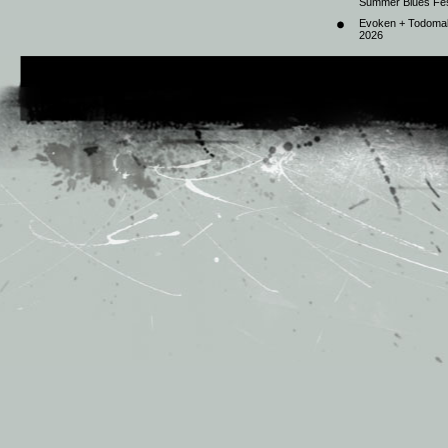
Summer Blues Fest
Evoken + Todomal 
2026