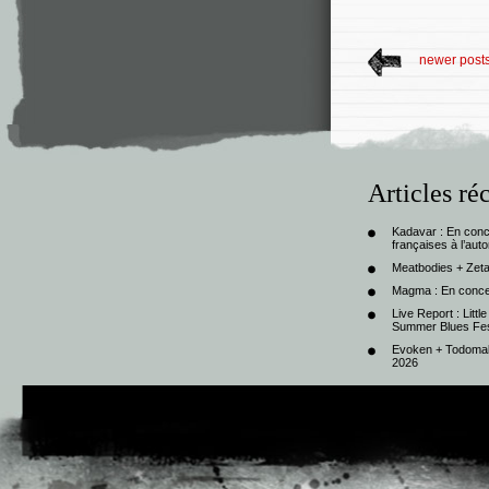
newer post
Articles ré
Kadavar : En con
françaises à l’au
Meatbodies + Zeta
Magma : En conce
Live Report : Litt
Summer Blues Fest
Evoken + Todomal 
2026