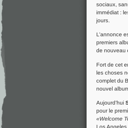
sociaux, san
immédiat : l
jours.
L’annonce est
premiers alb
de nouveau d
Fort de cet 
les choses n
complet du Ba
nouvel albu
Aujourd’hui
S
pour le prem
«Welcome T
Los Angeles 