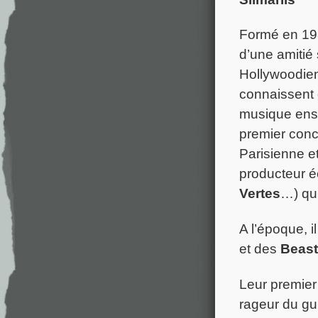
Formé en 198
d’une amitié 
Hollywoodien
connaissent 
musique ense
premier conce
Parisienne e
producteur é
Vertes
…) qui
A l’époque, i
et des
Beast
Leur premier
rageur du gui