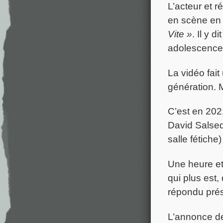
L’acteur et 
en scène en 
Vite »
. Il y 
adolescence
La vidéo fait
génération. M
C’est en 202
David Salsed
salle fétich
Une heure et
qui plus est,
répondu prés
L’annonce de