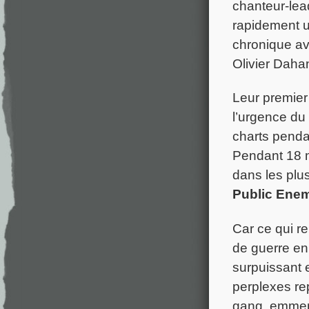
chanteur-lea
rapidement u
chronique av
Olivier Daha
Leur premier 
l’urgence du 
charts penda
Pendant 18 m
dans les plus
Public Ene
Car ce qui r
de guerre en 
surpuissant 
perplexes re
gang, emmen