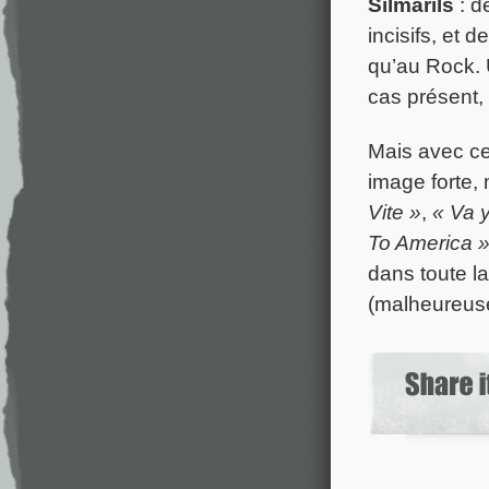
Silmarils
: d
incisifs, et
qu’au Rock. 
cas présent,
Mais avec ce
image forte,
Vite »
,
« Va y
To America 
dans toute l
(malheureuse