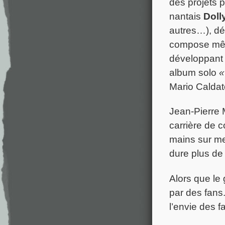
des projets 
nantais
Doll
autres…), dé
compose mêm
développant 
album solo
«
Mario Caldato
Jean-Pierre 
carrière de 
mains sur me
dure plus de
Alors que le
par des fans.
l’envie des f