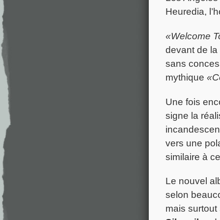
Heuredia, l’h
«Welcome T
devant de la 
sans concessi
mythique
«C
Une fois enc
signe la réal
incandescent
vers une pola
similaire à 
Le nouvel alb
selon beaucou
mais surtout 