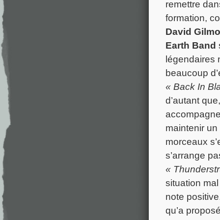
remettre dans
formation, 
David Gilmo
Earth Band
légendaires n
beaucoup d’e
« Back In Bl
d’autant que
accompagnent
maintenir un
morceaux s’e
s’arrange pas
« Thunderstr
situation ma
note positiv
qu’a proposé 