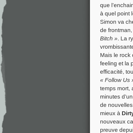
que l’encha
à quel point 
Simon va cher
de frontman, 
Bitch »
. La r
vrombissante
Mais le rock
feeling et la
efficacité, t
« Follow Us 
temps mort, a
minutes d’un 
de nouvelles 
mieux à
Dir
nouveaux caps
preuve depui