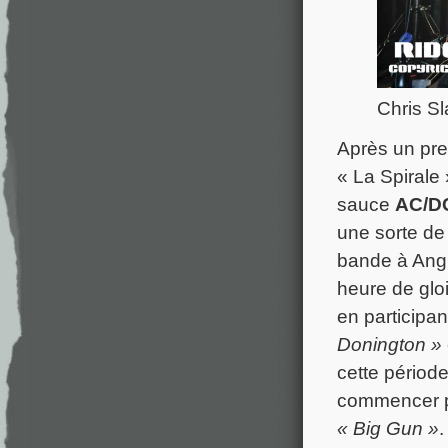
Chris S
Après un pr
« La Spirale
sauce
AC/D
une sorte de 
bande à Ang
heure de gloi
en participan
Donington »
cette période
commencer 
« Big Gun »
.