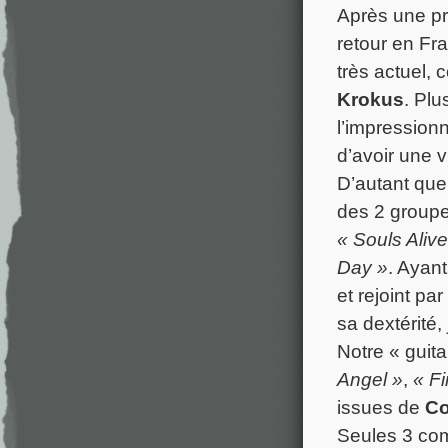
Après une pr
retour en Fra
très actuel,
Krokus
. Plu
l’impression
d’avoir une v
D’autant que 
des 2 groupes
« Souls Alive
Day »
. Ayant
et rejoint p
sa dextérité,
Notre « guit
Angel »
,
« Fi
issues de
Co
Seules 3 com