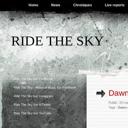
Home
News
Chroniques
Live reports
RIDE THE SKY
Ride The Sky sur Facebook
Ride The Sky - World of Music sur Facebook
Dawn 
Ride The Sky sur Instagram
Publié : 20 m
Ride The Sky sur X/Twitter
Tags :
Dawn o
Ride The Sky sur YouTube