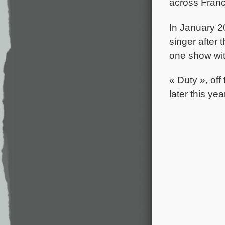
across Franc
In January 2
singer after 
one show with
« Duty », o
later this yea