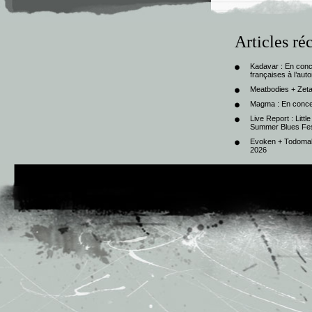
Articles ré
Kadavar : En con
françaises à l’au
Meatbodies + Zeta
Magma : En conce
Live Report : Litt
Summer Blues Fest
Evoken + Todomal 
2026