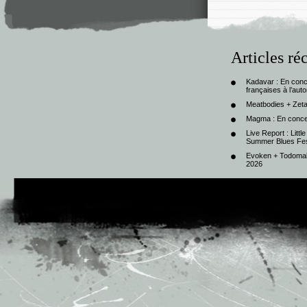
Articles ré
Kadavar : En con
françaises à l’au
Meatbodies + Zeta
Magma : En conce
Live Report : Litt
Summer Blues Fest
Evoken + Todomal 
2026