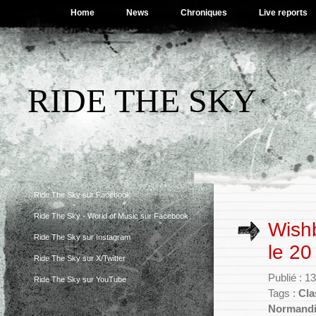
Home
News
Chroniques
Live reports
RIDE THE SKY
Ride The Sky sur Facebook
Ride The Sky - World of Music sur Facebook
Wish
Ride The Sky sur Instagram
le 20
Ride The Sky sur X/Twitter
Publié : 
Ride The Sky sur YouTube
Tags :
Cla
Normand