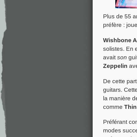
Plus de 55 a
préfère : jou
Wishbone 
solistes. En 
avait
son
guit
Zeppelin
av
De cette part
guitars. Cet
la manière d
comme
Thin
Préférant con
modes succes