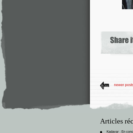
newer post
Articles ré
Kadavar : En con