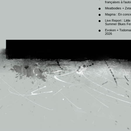
françaises à l’au
Meatbodies + Zeta
Magma : En conce
Live Report : Litt
Summer Blues Fest
Evoken + Todomal 
2026