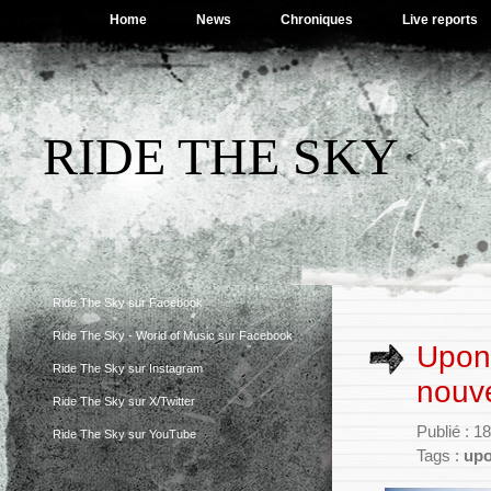
Home
News
Chroniques
Live reports
RIDE THE SKY
Ride The Sky sur Facebook
Ride The Sky - World of Music sur Facebook
Upon 
Ride The Sky sur Instagram
nouv
Ride The Sky sur X/Twitter
Publié : 1
Ride The Sky sur YouTube
Tags :
upo