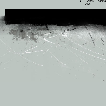
Evoken + Todomal 
2026