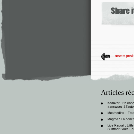
newer post
Articles ré
Kadavar : En con
françaises à l’au
Meatbodies + Zeta
Magma : En conce
Live Report : Litt
Summer Blues Fest