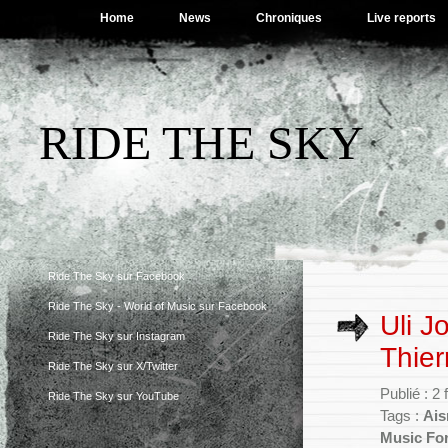
Home
News
Chroniques
Live reports
RIDE THE SKY
Ride The Sky sur Facebook
Ride The Sky - World of Music sur Facebook
Uli J
Ride The Sky sur Instagram
Thier
Ride The Sky sur X/Twitter
Publié : 2
Ride The Sky sur YouTube
Tags :
Ais
Music Fo