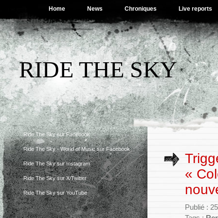
Home
News
Chroniques
Live reports
RIDE THE SKY
Ride The Sky sur Facebook
Ride The Sky - World of Music sur Facebook
Trigg
Ride The Sky sur Instagram
« Col
Ride The Sky sur X/Twitter
nouve
Ride The Sky sur YouTube
Publié : 2