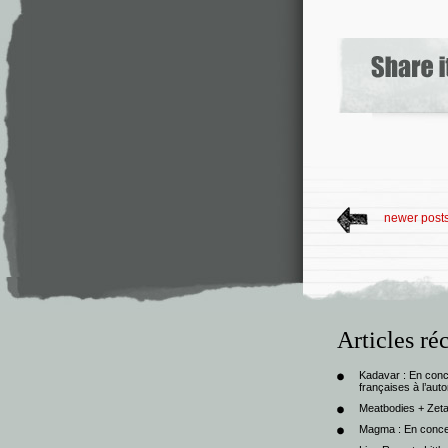
newer post
Articles ré
Kadavar : En con
françaises à l’au
Meatbodies + Zeta
Magma : En conce