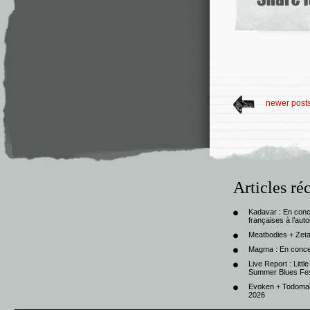
newer post
Articles ré
Kadavar : En con
françaises à l’au
Meatbodies + Zeta
Magma : En conce
Live Report : Litt
Summer Blues Fest
Evoken + Todomal 
2026