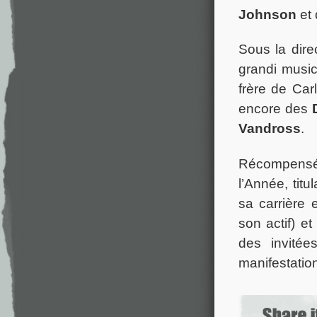
Johnson
et 
Sous la direc
grandi musi
frère de Car
encore des
Vandross
.
Récompensée
l’Année, tit
sa carrière
son actif) e
des invitée
manifestatio