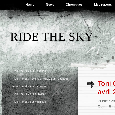
Home
News
Chroniques
Live reports
RIDE THE SKY
Ride The Sky sur Facebook
Ride The Sky - World of Music sur Facebook
Toni 
Ride The Sky sur Instagram
avril
Ride The Sky sur X/Twitter
Publié : 2
Ride The Sky sur YouTube
Tags :
Blu