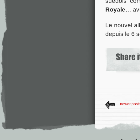
suédois c
Royale
… ave
Le nouvel a
depuis le 6 
newer post