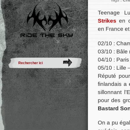
Tags :
Ch
Teenage Lu
Strikes
en c
en France et
02/10 : Cham
03/10 : Bâle 
04/10 : Paris
05/10 : Lille
Réputé pour
finlandais a
sillonnant l
pour des gr
Bastard So
On a pu éga