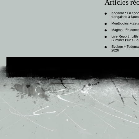
Articles ré
Kadavar : En con
françaises à l’au
Meatbodies + Zeta
Magma : En conce
Live Report : Litt
Summer Blues Fest
Evoken + Todomal 
2026