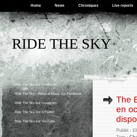
Home
News
Chroniques
Live reports
RIDE THE SKY
Ride The Sky sur Facebook
Ride The Sky - World of Music sur Facebook
The E
Ride The Sky sur Instagram
en oc
Ride The Sky sur X/Twitter
dispo
Ride The Sky sur YouTube
Publié : 