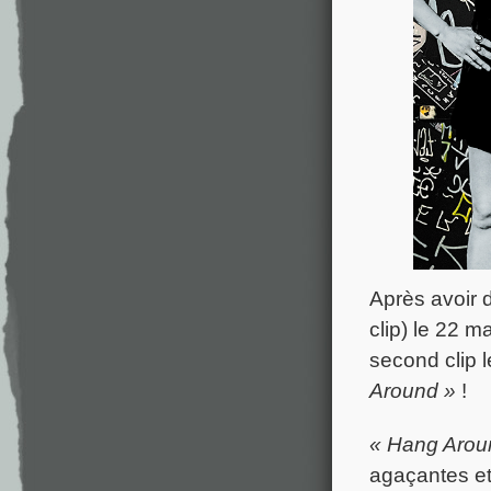
Après avoir 
clip) le 22 m
second clip 
Around »
!
« Hang Arou
agaçantes et