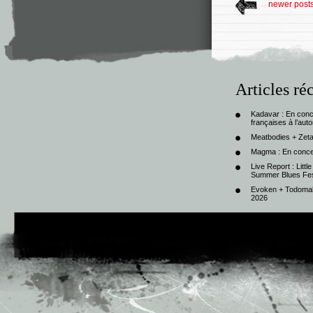
newer post
Articles ré
Kadavar : En con
françaises à l’au
Meatbodies + Zeta
Magma : En conce
Live Report : Litt
Summer Blues Fest
Evoken + Todomal 
2026