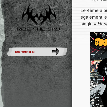
Tags :
Gir
Le 4ème al
également le 
single
« Han