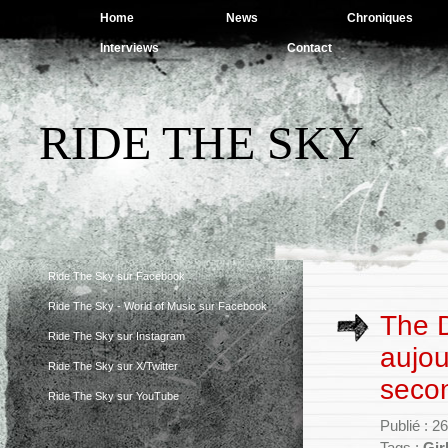
Home
News
Chroniques
Interviews
Contact
RIDE THE SKY
Ride The Sky sur Facebook
Ride The Sky - World of Music sur Facebook
The D
Ride The Sky sur Instagram
aujou
Ride The Sky sur X/Twitter
secon
Ride The Sky sur YouTube
Publié : 2