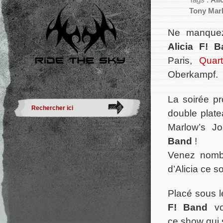
Tags :
Ali
Tony Mar
Ne manquez
Alicia F! 
Paris,
Quar
Oberkampf.
La soirée pr
double pla
Marlow’s Jo
Band
!
Venez nomb
d’Alicia ce so
Placé sous l
F! Band
v
ce show qui 