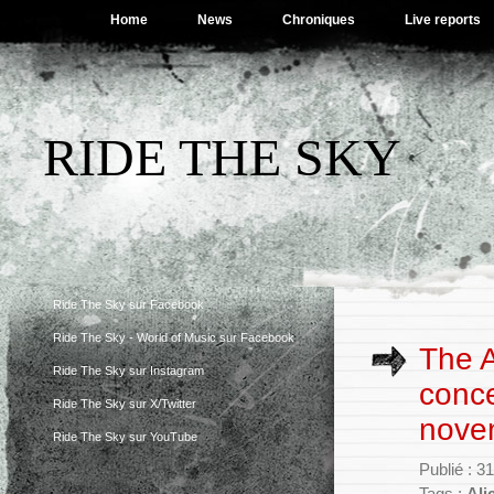
Home
News
Chroniques
Live reports
RIDE THE SKY
Ride The Sky sur Facebook
Ride The Sky - World of Music sur Facebook
The A
Ride The Sky sur Instagram
conc
Ride The Sky sur X/Twitter
nove
Ride The Sky sur YouTube
Publié : 3