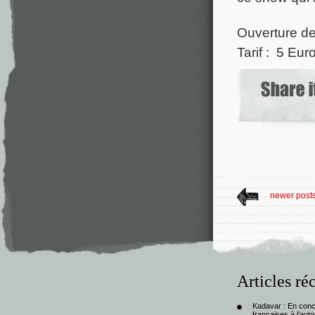
Ouverture de
Tarif : 5 Eur
newer post
Articles ré
Kadavar : En con
françaises à l’au