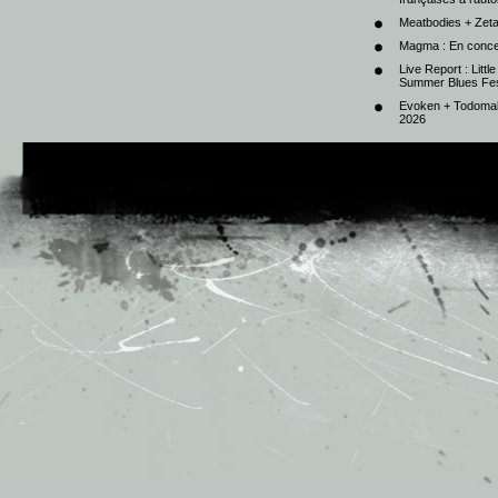
Meatbodies + Zeta
Magma : En conce
Live Report : Litt
Summer Blues Fest
Evoken + Todomal 
2026