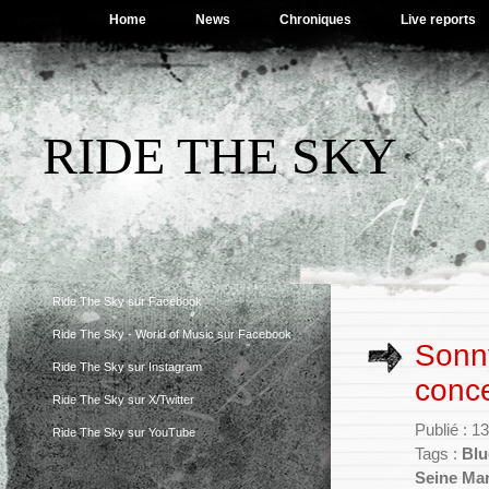
Home
News
Chroniques
Live reports
RIDE THE SKY
Ride The Sky sur Facebook
Ride The Sky - World of Music sur Facebook
Sonny
Ride The Sky sur Instagram
conce
Ride The Sky sur X/Twitter
Publié : 13
Ride The Sky sur YouTube
Tags :
Blu
Seine Mar