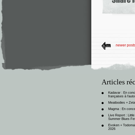
newer post
Articles ré
Kadavar : En con
françaises à l’au
Meatbodies + Zeta
Magma : En conce
Live Report : Litt
Summer Blues Fest
Evoken + Todomal 
2026