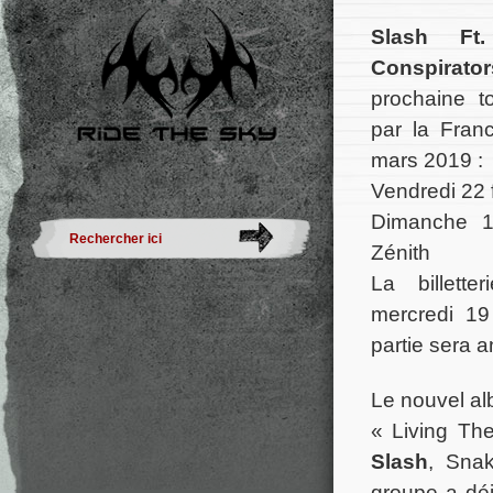
Slash F
Conspirat
prochaine t
par la Fran
mars 2019 :
Vendredi 22 f
Dimanche 
Zénith
La billett
mercredi 1
partie sera 
Le nouvel a
« Living Th
Slash
, Snak
groupe a dé