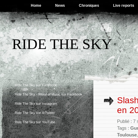
Home
News
Chroniques
Live reports
RIDE THE SKY
Ride The Sky sur Facebook
Ride The Sky - World of Music sur Facebook
Slash
Ride The Sky sur Instagram
en 20
Ride The Sky sur X/Twitter
Publié : 
Ride The Sky sur YouTube
Tags :
Gun
Toulouse