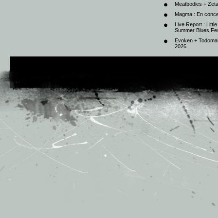
Meatbodies + Zeta
Magma : En conce
Live Report : Litt
Summer Blues Fest
Evoken + Todomal 
2026