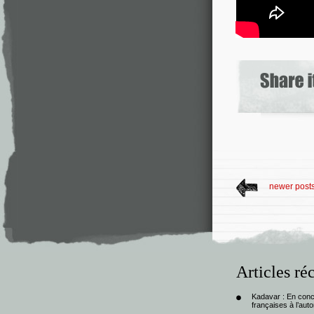
newer post
Articles ré
Kadavar : En con
françaises à l’au