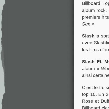
Billboard T
album rock.
premiers hit
Sun »
.
Slash
a sor
avec Slashfi
les films d’h
Slash Ft. 
album
« Wor
ainsi certain
C’est le tro
top 10. En 
Rose et Duf
Billboard cl