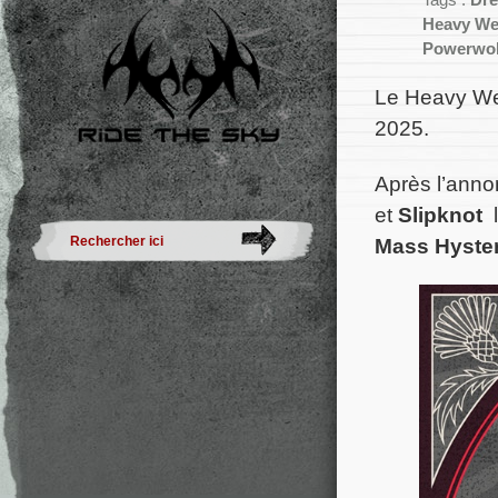
Tags :
Dre
Heavy We
Powerwol
Le Heavy Wee
2025.
Après l’ann
et
Slipknot
l
Mass Hyster