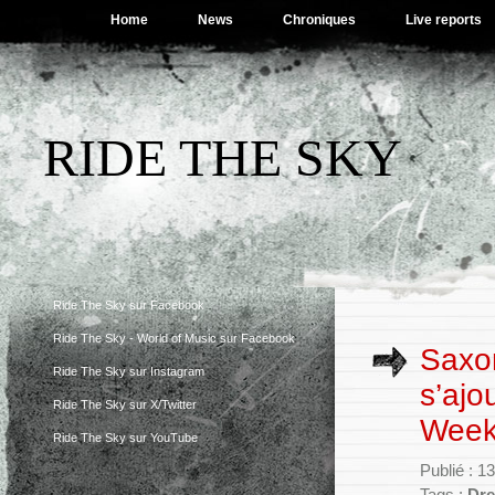
Home
News
Chroniques
Live reports
RIDE THE SKY
Ride The Sky sur Facebook
Ride The Sky - World of Music sur Facebook
Saxo
Ride The Sky sur Instagram
s’ajo
Ride The Sky sur X/Twitter
Week
Ride The Sky sur YouTube
Publié : 