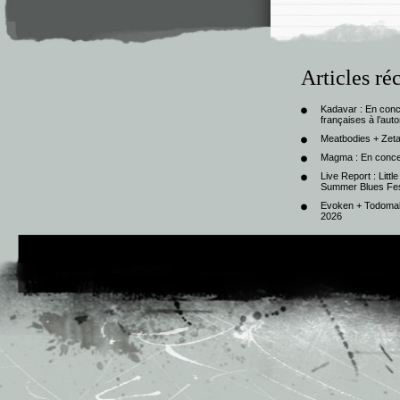
Articles ré
Kadavar : En con
françaises à l’au
Meatbodies + Zeta
Magma : En conce
Live Report : Litt
Summer Blues Fest
Evoken + Todomal 
2026