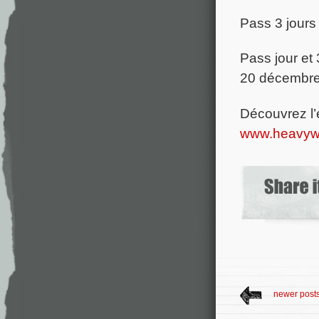
Pass 3 jours 
Pass jour et 
20 décembr
Découvrez l’
www.heavyw
newer post