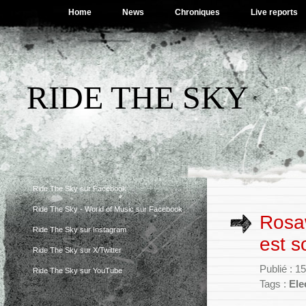
Home
News
Chroniques
Live reports
RIDE THE SKY
Ride The Sky sur Facebook
Ride The Sky - World of Music sur Facebook
Rosaw
Ride The Sky sur Instagram
est s
Ride The Sky sur X/Twitter
Publié : 
Ride The Sky sur YouTube
Tags :
Ele