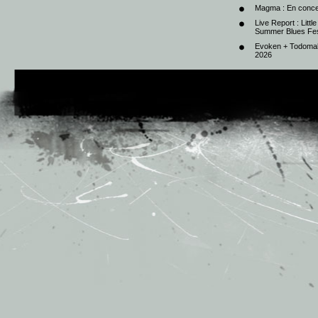
Magma : En conce
Live Report : Litt
Summer Blues Fest
Evoken + Todomal 
2026