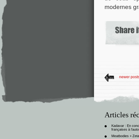
modernes grâ
newer post
Articles ré
Kadavar : En con
françaises à l’au
Meatbodies + Zeta