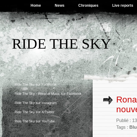
Home
News
Chroniques
Live reports
RIDE THE SKY
Ride The Sky sur Facebook
Ride The Sky - World of Music sur Facebook
Rona
Ride The Sky sur Instagram
nouve
Ride The Sky sur X/Twitter
Publié : 1
Ride The Sky sur YouTube
Tags :
Blu