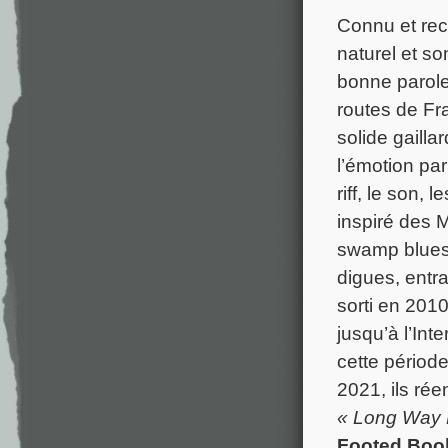
Connu et rec
naturel et s
bonne parole
routes de Fra
solide gailla
l’émotion par
riff, le son,
inspiré des 
swamp blues. 
digues, entr
sorti en 2010
jusqu’à l’Int
cette périod
2021, ils ré
« Long Way
Footed Boo