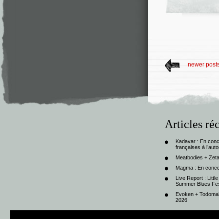
newer post
Articles ré
Kadavar : En con
françaises à l’au
Meatbodies + Zeta
Magma : En conce
Live Report : Litt
Summer Blues Fest
Evoken + Todomal 
2026