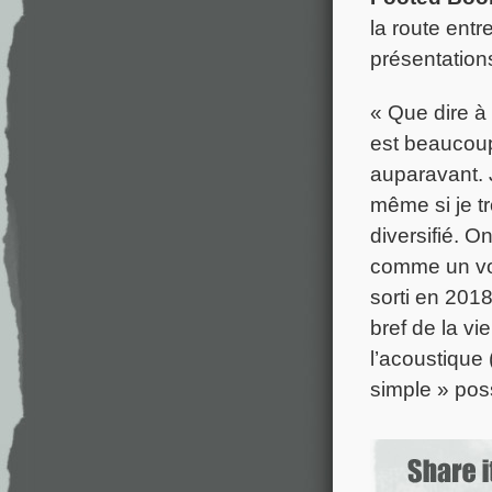
la route entr
présentations
« Que dire à
est beaucoup 
auparavant. 
même si je tr
diversifié. O
comme un voy
sorti en 201
bref de la vi
l’acoustique 
simple » poss