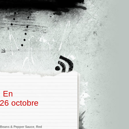
: En
26 octobre
Beans & Pepper Sauce
,
Red