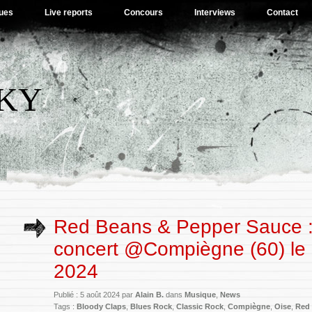
ues
Live reports
Concours
Interviews
Contact
SKY
Red Beans & Pepper Sauce 
concert @Compiègne (60) le 
2024
Publié : 5 août 2024 par
Alain B.
dans
Musique
,
News
Tags :
Bloody Claps
,
Blues Rock
,
Classic Rock
,
Compiègne
,
Oise
,
Red 