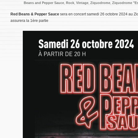
Beans and Pepper Sauce
,
Rock
,
Vintage
,
Ziquodrome
,
Ziquodrome "Es
Red Beans & Pepper Sauce
sera en concert samedi 26 octobre 2024 au 
assurera la 1ère partie