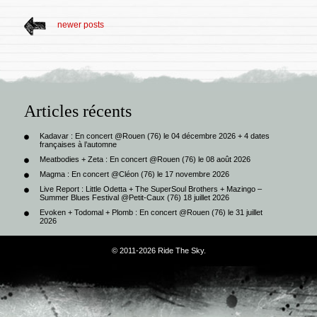
newer posts
Articles récents
Kadavar : En concert @Rouen (76) le 04 décembre 2026 + 4 dates
françaises à l’automne
Meatbodies + Zeta : En concert @Rouen (76) le 08 août 2026
Magma : En concert @Cléon (76) le 17 novembre 2026
Live Report : Little Odetta + The SuperSoul Brothers + Mazingo –
Summer Blues Festival @Petit-Caux (76) 18 juillet 2026
Evoken + Todomal + Plomb : En concert @Rouen (76) le 31 juillet
2026
© 2011-2026 Ride The Sky.