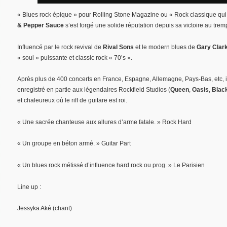
« Blues rock épique » pour Rolling Stone Magazine ou « Rock classique q
& Pepper Sauce
s’est forgé une solide réputation depuis sa victoire au tre
Influencé par le rock revival de
Rival Sons
et le modern blues de
Gary Clark
« soul » puissante et classic rock « 70’s ».
Après plus de 400 concerts en France, Espagne, Allemagne, Pays-Bas, etc, 
enregistré en partie aux légendaires Rockfield Studios (
Queen
,
Oasis
,
Blac
et chaleureux où le riff de guitare est roi.
« Une sacrée chanteuse aux allures d’arme fatale. » Rock Hard
« Un groupe en béton armé. » Guitar Part
« Un blues rock métissé d’influence hard rock ou prog. » Le Parisien
Line up :
Jessyka Aké (chant)