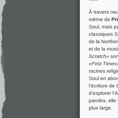
À travers ne
même de
Pr
Soul, mais p
classiques S
de la Northe
et de la mus
Scratch»
son
«First Times
racines reli
Soul en abor
l’écriture d
d’explorer l’
paroles, elle
plus large.