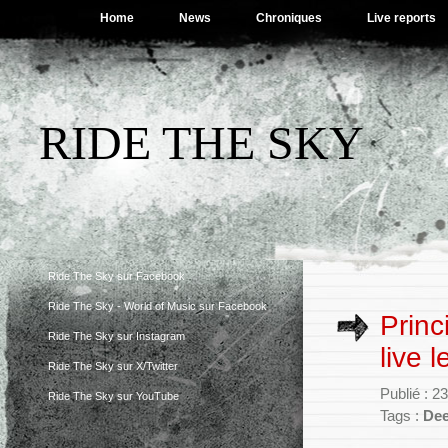
Home
News
Chroniques
Live reports
RIDE THE SKY
Ride The Sky sur Facebook
Ride The Sky - World of Music sur Facebook
Princ
Ride The Sky sur Instagram
live 
Ride The Sky sur X/Twitter
Publié : 2
Ride The Sky sur YouTube
Tags :
Dee