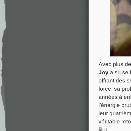
Avec plus de 
Joy
a su se 
offrant des s
force, sa pr
années à enfl
l’énergie br
leur quatriè
véritable ret
filet.