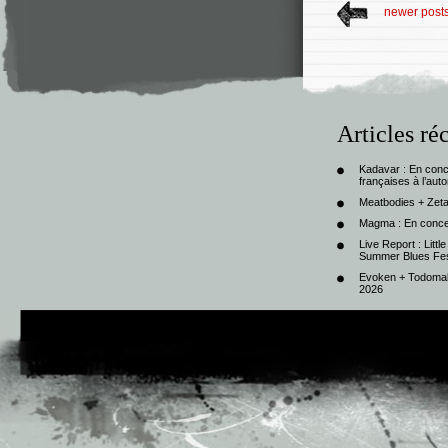
newer post
Articles ré
Kadavar : En con
françaises à l’au
Meatbodies + Zeta
Magma : En conce
Live Report : Litt
Summer Blues Fest
Evoken + Todomal 
2026