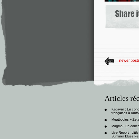
newer post
Articles ré
Kadavar : En con
françaises à l’au
Meatbodies + Zeta
Magma : En conce
Live Report : Litt
Summer Blues Fest