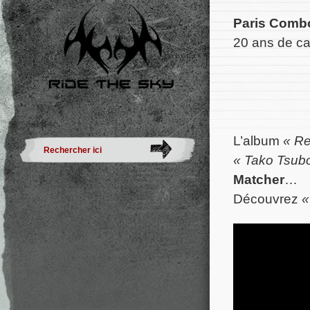
Paris Comb
20 ans de car
L’album
« R
«
Tako Tsub
Matcher
…
Découvrez
«