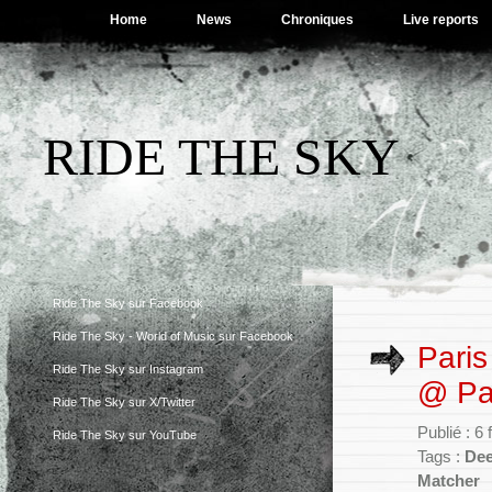
Home
News
Chroniques
Live reports
RIDE THE SKY
Ride The Sky sur Facebook
Ride The Sky - World of Music sur Facebook
Paris
Ride The Sky sur Instagram
@ Pa
Ride The Sky sur X/Twitter
Publié : 6
Ride The Sky sur YouTube
Tags :
Dee
Matcher