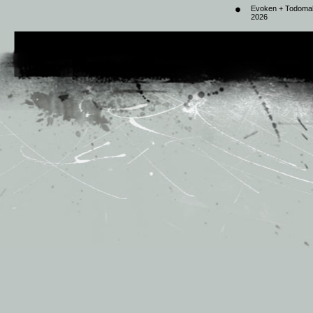
Evoken + Todomal 
2026