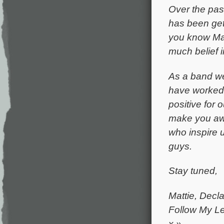
Over the pas
has been gett
you know Matt
much belief 
As a band we
have worked h
positive for
make you awa
who inspire 
guys.
Stay tuned,
Mattie, Decla
Follow My L
x »