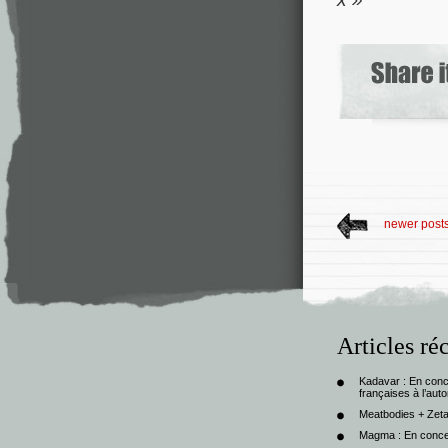
newer post
Articles ré
Kadavar : En con
françaises à l’au
Meatbodies + Zeta
Magma : En conce