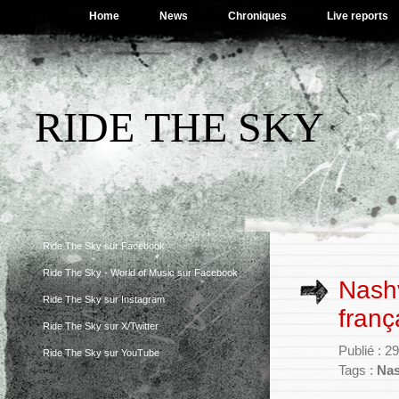
Home
News
Chroniques
Live reports
RIDE THE SKY
Ride The Sky sur Facebook
Ride The Sky - World of Music sur Facebook
Nashv
Ride The Sky sur Instagram
franç
Ride The Sky sur X/Twitter
Publié : 
Ride The Sky sur YouTube
Tags :
Nas