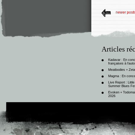
newer post
Articles ré
Kadavar : En con
françaises à l’au
Meatbodies + Zeta
Magma : En conce
Live Report : Litt
Summer Blues Fest
Evoken + Todomal 
2026