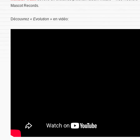
Mascot Records.
Découvrez
« Evolution »
en vidéo: