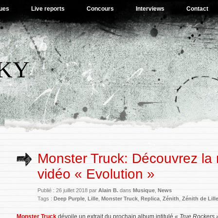
ues
Live reports
Concours
Interviews
Contact
SKY
Monster Truck: Découvrez la 
vidéo « Evolution »
Publié : 26 juillet 2018 par
Alain B.
dans
Musique
,
News
Tags :
Deep Purple
,
Lille
,
Monster Truck
,
Replica
,
Zénith
,
Zénith de Lill
Monster Truck
dévoile un extrait du prochain album intitulé
« True Rockers 