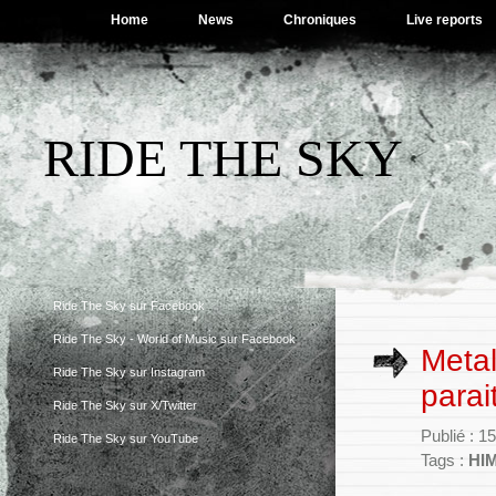
Home
News
Chroniques
Live reports
RIDE THE SKY
Ride The Sky sur Facebook
Ride The Sky - World of Music sur Facebook
Metal
Ride The Sky sur Instagram
parai
Ride The Sky sur X/Twitter
Publié : 1
Ride The Sky sur YouTube
Tags :
HI