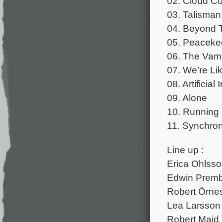
02. Cloud C
03. Talisman
04. Beyond 
05. Peaceke
06. The Vam
07. We’re Li
08. Artificial
09. Alone
10. Running
11. Synchro
Line up :
Erica Ohlsso
Edwin Prembe
Robert Örne
Lea Larsson
Robert Majd 