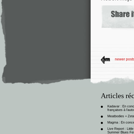
newer post
Articles ré
Kadavar : En con
françaises à l’au
Meatbodies + Zeta
Magma : En conce
Live Report : Litt
Summer Blues Fest