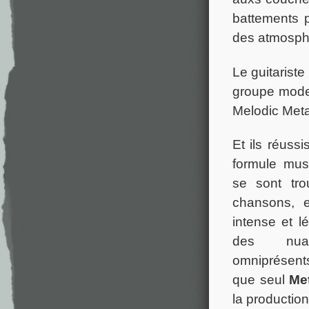
battements 
des atmosph
Le guitaris
groupe moder
Melodic Meta
Et ils réuss
formule musi
se sont tro
chansons, 
intense et l
des nua
omniprésen
que seul
Met
la producti