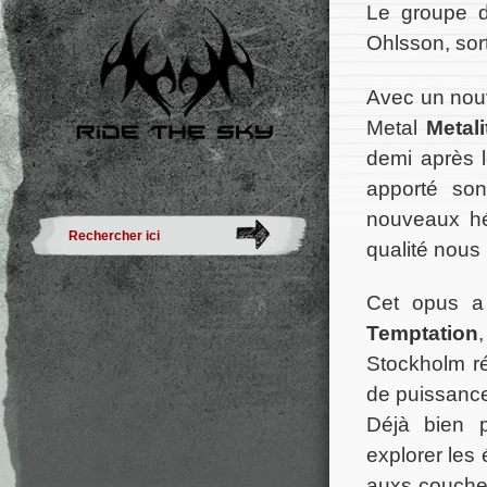
Le groupe 
Ohlsson, sor
Avec un nouv
Metal
Metali
demi après l
apporté son
nouveaux hé
qualité nous
Cet opus a
Temptation
Stockholm ré
de puissance
Déjà bien 
explorer les 
auxs couche