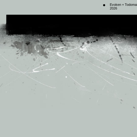
Evoken + Todomal 
2026