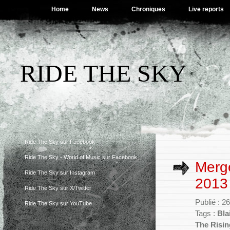
Home
News
Chroniques
Live reports
RIDE THE SKY
Ride The Sky sur Facebook
Ride The Sky - World of Music sur Facebook
Merge
Ride The Sky sur Instagram
2013
Ride The Sky sur X/Twitter
Publié : 
Ride The Sky sur YouTube
Tags :
Bla
The Risin