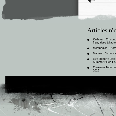
Articles ré
Kadavar : En con
françaises à l’au
Meatbodies + Zeta
Magma : En conce
Live Report : Litt
Summer Blues Fest
Evoken + Todomal 
2026