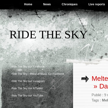
Home
News
Chroniques
Live reports
RIDE THE SKY
Ride The Sky sur Facebook
Ride The Sky - World of Music sur Facebook
Melte
Ride The Sky sur Instagram
» Dar
Ride The Sky sur X/Twitter
Publié : 
Ride The Sky sur YouTube
Tags :
Mel