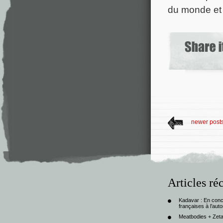
du monde et 
newer post
Articles ré
Kadavar : En con
françaises à l’au
Meatbodies + Zeta