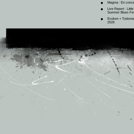
Magma : En conce
Live Report : Litt
Summer Blues Fest
Evoken + Todomal 
2026