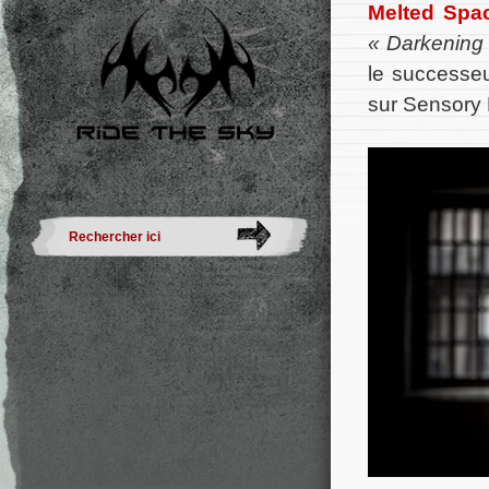
Melted Spa
« Darkening 
le success
sur Sensory