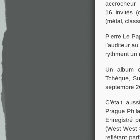
accrocheur
16 invités (
(métal, clas
Pierre Le Pa
l’auditeur a
rythment un 
Un album en
Tchèque, Su
septembre 2
C’était auss
Prague Phila
Enregistré 
(West West S
reflétant pa