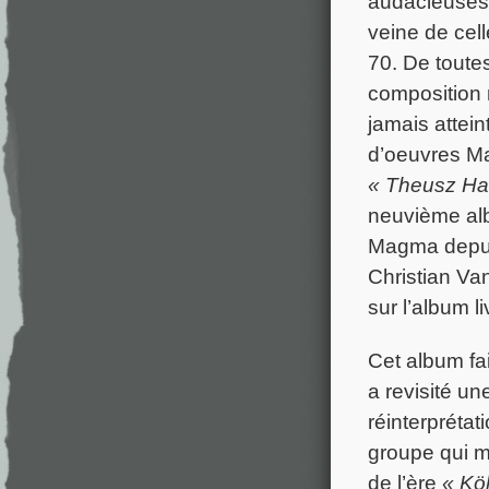
audacieuses
veine de cel
70. De toutes
composition 
jamais attein
d’oeuvres M
« Theusz Ha
neuvième alb
Magma depuis
Christian Va
sur l’album 
Cet album fa
a revisité u
réinterpréta
groupe qui m
de l’ère
« Kö