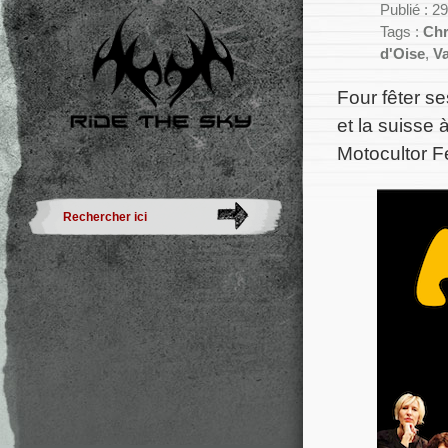
Publié : 2
Tags :
Chr
d'Oise
,
Va
Four fêter se
et la suisse
Motocultor Fe