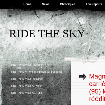
Home
News
Chroniques
Live reports
RIDE THE SKY
Ride The Sky sur Facebook
Ride The Sky - World of Music sur Facebook
Magma
Ride The Sky sur Instagram
carri
Ride The Sky sur X/Twitter
(95) 
Ride The Sky sur YouTube
réédi