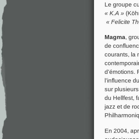
Le groupe cul
« K.A »
(Köhn
« Felicite T
Magma
, gro
de confluenc
courants, la
contemporains
d’émotions. 
l’influence d
sur plusieurs
du Hellfest, 
jazz et de r
Philharmoni
En 2004, ap