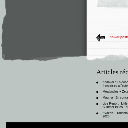
newer post
Articles ré
Kadavar : En con
françaises à l’au
Meatbodies + Zeta
Magma : En conce
Live Report : Litt
Summer Blues Fest
Evoken + Todomal 
2026