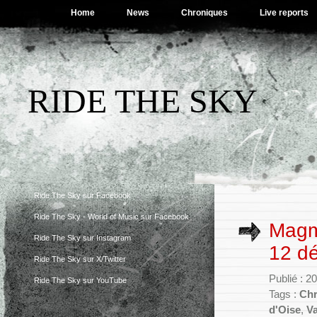
Home
News
Chroniques
Live reports
RIDE THE SKY
Ride The Sky sur Facebook
Ride The Sky - World of Music sur Facebook
Magma
Ride The Sky sur Instagram
12 d
Ride The Sky sur X/Twitter
Publié : 2
Ride The Sky sur YouTube
Tags :
Chr
d'Oise
,
Va