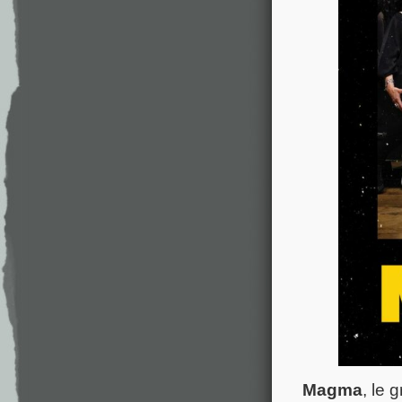
Magma
, le 