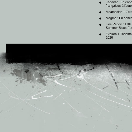
Kadavar : En con
françaises à l’au
Meatbodies + Zeta
Magma : En conce
Live Report : Litt
Summer Blues Fest
Evoken + Todomal 
2026