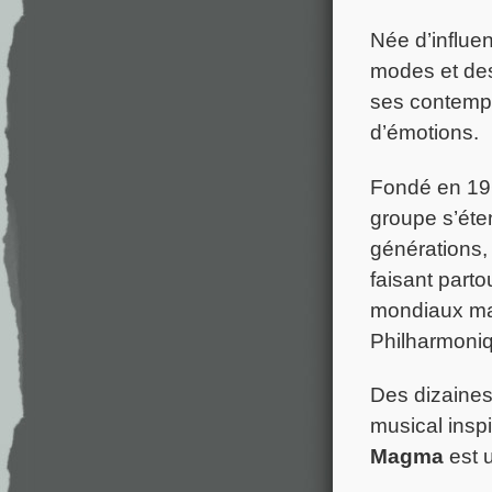
Née d’influe
modes et des
ses contempor
d’émotions.
Fondé en 196
groupe s’éte
générations, 
faisant parto
mondiaux mai
Philharmoni
Des dizaines
musical insp
Magma
est u