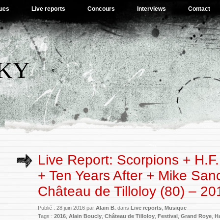
ues
Live reports
Concours
Interviews
Contact
SKY
Live Report: Scorpions + H.F.
+ Ten Years After + Mike Sa
Château de Tilloloy (80) – 2
Publié : 28 juin 2016 par
Alain B.
dans
Live reports
,
Musique
Tags :
2016
,
Alain Boucly
,
Château de Tilloloy
,
Festival
,
Grand Roye
,
H