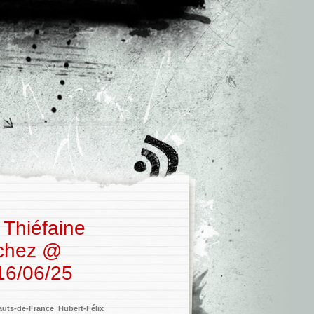
 Thiéfaine
nchez @
016/06/25
auts-de-France
,
Hubert-Félix