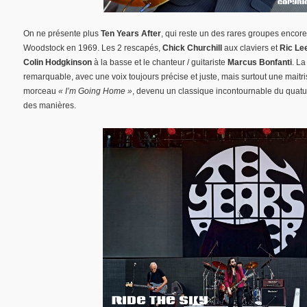
On ne présente plus
Ten Years After
, qui reste un des rares groupes encore 
Woodstock en 1969. Les 2 rescapés,
Chick Churchill
aux claviers et
Ric Le
Colin Hodgkinson
à la basse et le chanteur / guitariste
Marcus Bonfanti
. La
remarquable, avec une voix toujours précise et juste, mais surtout une mait
morceau
« I’m Going Home »
, devenu un classique incontournable du quatuo
des manières.