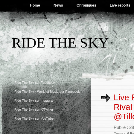
Home
News
Chroniques
Live reports
RIDE THE SKY
Ride The Sky sur Facebook
Ride The Sky - World of Music sur Facebook
Live 
Ride The Sky sur Instagram
Rival
Ride The Sky sur X/Twitter
@Till
Ride The Sky sur YouTube
Publié : 2