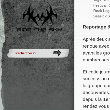
Tags :
Ali
Festival
,
Rock Leg
Seasick S
Reportage &
Après deux an
renoue avec 
avant les gro
nombreuses 
Et cette jou
succession 
le groupe qu
découvertes.
depuis la 1è
rendez vous