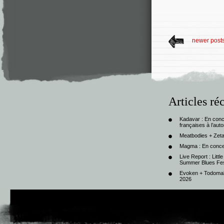
newer post
Articles ré
Kadavar : En con
françaises à l’au
Meatbodies + Zeta
Magma : En conce
Live Report : Litt
Summer Blues Fest
Evoken + Todomal 
2026