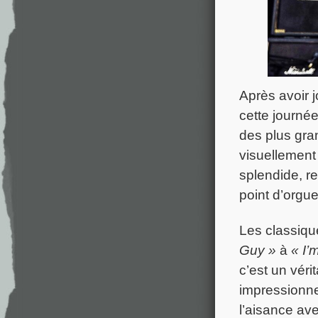
Après avoir j
cette journée
des plus gra
visuellement
splendide, re
point d’orgue
Les classiqu
Guy »
à
« I’
c’est un véri
impressionne
l’aisance ave