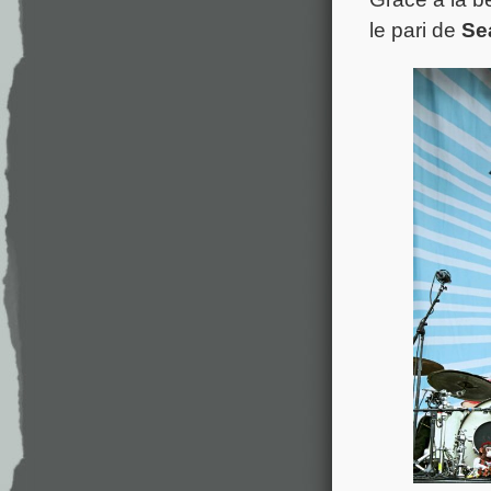
le pari de
Se