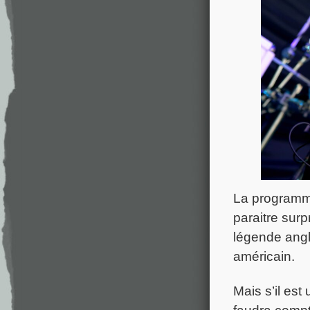
La programm
paraitre surp
légende ang
américain.
Mais s’il est 
faudra compt