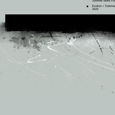
Summer Blues Fest
Evoken + Todomal 
2026