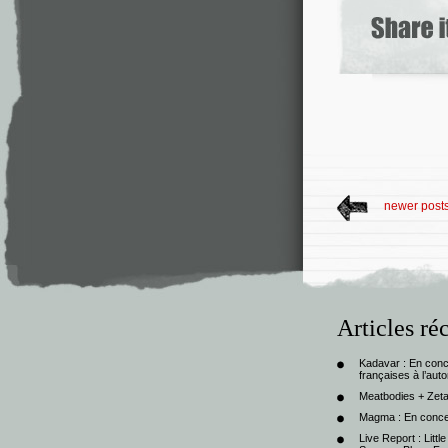
newer post
Articles ré
Kadavar : En con
françaises à l’au
Meatbodies + Zeta
Magma : En conce
Live Report : Litt