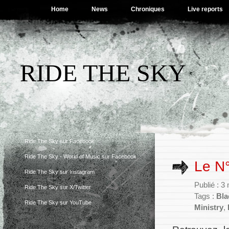
Home
News
Chroniques
Live reports
RIDE THE SKY
Ride The Sky sur Facebook
Ride The Sky - World of Music sur Facebook
Le N°
Ride The Sky sur Instagram
Publié : 3
Ride The Sky sur X/Twitter
Tags :
Bla
Ride The Sky sur YouTube
Ministry
,