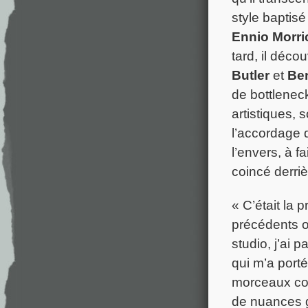
style baptis
Ennio Morr
tard, il déc
Butler
et
Be
de bottleneck
artistiques, 
l’accordage 
l’envers, à f
coincé derriè
« C’était la 
précédents on
studio, j’ai 
qui m’a porté
morceaux com
de nuances g