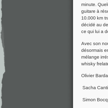
minute. Quel
guitare à rés
10.000 km tr
décidé au de
ce qui lui a 
Avec son nou
désormais en
mélange irrés
whisky frelat
Olivier Barda
Sacha Cantié
Simon Bocqu