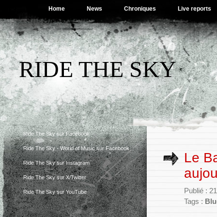
Home
News
Chroniques
Live reports
RIDE THE SKY
Ride The Sky sur Facebook
Ride The Sky - World of Music sur Facebook
Le Ba
Ride The Sky sur Instagram
aujou
Ride The Sky sur X/Twitter
Publié : 2
Ride The Sky sur YouTube
Tags :
Blu