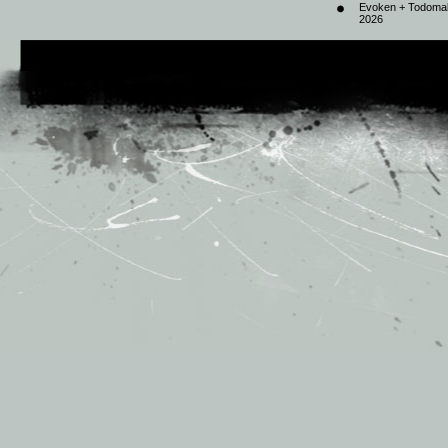
Evoken + Todomal 
2026