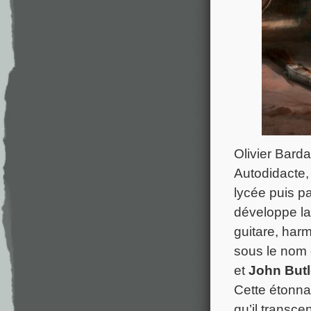
Olivier Barda
Autodidacte,
lycée puis p
développe la
guitare, harm
sous le nom
et
John Butl
Cette étonna
qu’il transc