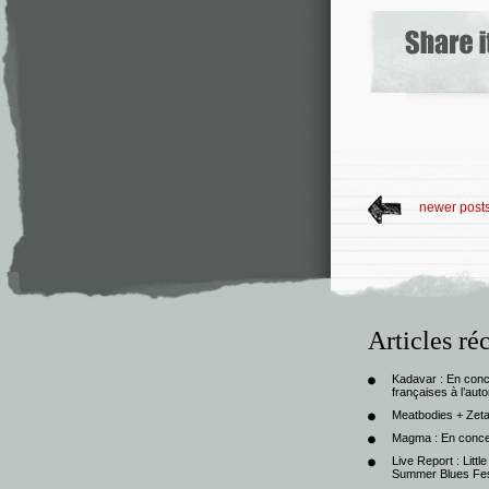
newer post
Articles ré
Kadavar : En con
françaises à l’au
Meatbodies + Zeta
Magma : En conce
Live Report : Litt
Summer Blues Fest