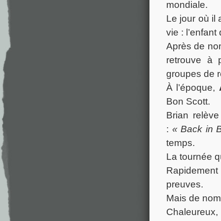
mondiale.
Le jour où il
vie : l’enfan
Après de nom
retrouve à 
groupes de r
À l’époque,
Bon Scott.
Brian relève
:
« Back in 
temps.
La tournée q
Rapidement a
preuves.
Mais de nomb
Chaleureux, v