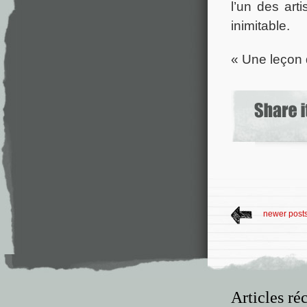
l’un des art
inimitable.
« Une leçon 
newer post
Articles ré