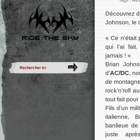
Tags :
AC
Découvrez dè
Johnson, le 
« Ce n’était
qui l’ai fai
jamais ! »
Brian Johns
d’
AC/DC
, no
de montagnes
rock’n’roll a
tout fait pour
Fils d’un mil
italienne,
banlieue de
juste apr