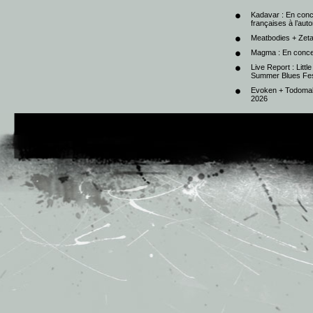
Kadavar : En con
françaises à l’au
Meatbodies + Zeta
Magma : En conce
Live Report : Litt
Summer Blues Fest
Evoken + Todomal 
2026