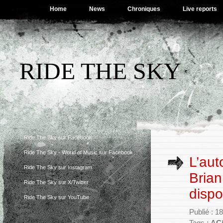
Home
News
Chroniques
Live reports
RIDE THE SKY
Ride The Sky sur Facebook
Ride The Sky - World of Music sur Facebook
L’aut
Ride The Sky sur Instagram
Brian
Ride The Sky sur X/Twitter
dispo
Ride The Sky sur YouTube
Publié : 