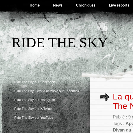
Home
News
Chroniques
Live reports
RIDE THE SKY
Ride The Sky sur Facebook
Ride The Sky - World of Music sur Facebook
La qu
Ride The Sky sur Instagram
The 
Ride The Sky sur X/Twitter
Publié : 
Ride The Sky sur YouTube
Tags :
Apo
Divan du