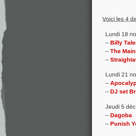
Voici les 4 d
Lundi 18 n
–
Billy Tale
–
The Main
–
Straight
Lundi 21 n
–
Apocalyp
–
DJ set B
Jeudi 5 dé
–
Dagoba
–
Punish Y