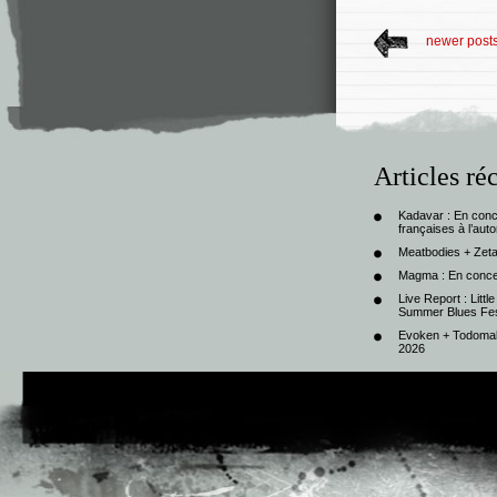
newer post
Articles ré
Kadavar : En con
françaises à l’au
Meatbodies + Zeta
Magma : En conce
Live Report : Litt
Summer Blues Fest
Evoken + Todomal 
2026