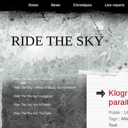
Home
News
Chroniques
Live reports
RIDE THE SKY
Ride The Sky sur Facebook
Ride The Sky - World of Music sur Facebook
Klogr
Ride The Sky sur Instagram
parai
Ride The Sky sur X/Twitter
Publié : 14
Ride The Sky sur YouTube
Tags :
Alt
Tool