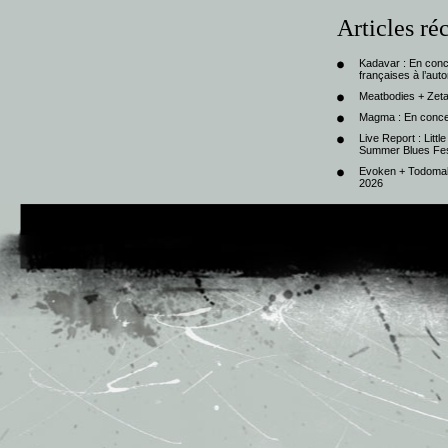
Articles ré
Kadavar : En con
françaises à l’au
Meatbodies + Zeta
Magma : En conce
Live Report : Litt
Summer Blues Fest
Evoken + Todomal 
2026